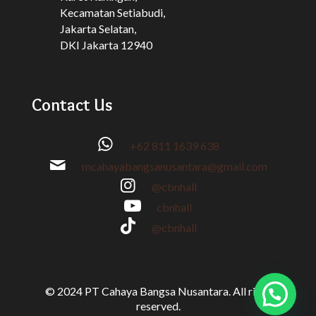
Kecamatan Setiabudi,
Jakarta Selatan,
DKI Jakarta 12940
Contact Us
+62 811 1639 638
mcahayabangsanusantara@gmail.com
@cbnhall
cbnhall
@cbnhall
© 2024 PT Cahaya Bangsa Nusantara. All right
reserved.