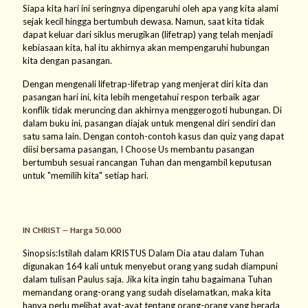
Siapa kita hari ini seringnya dipengaruhi oleh apa yang kita alami
sejak kecil hingga bertumbuh dewasa. Namun, saat kita tidak
dapat keluar dari siklus merugikan (lifetrap) yang telah menjadi
kebiasaan kita, hal itu akhirnya akan mempengaruhi hubungan
kita dengan pasangan.
Dengan mengenali lifetrap-lifetrap yang menjerat diri kita dan
pasangan hari ini, kita lebih mengetahui respon terbaik agar
konflik tidak meruncing dan akhirnya menggerogoti hubungan. Di
dalam buku ini, pasangan diajak untuk mengenal diri sendiri dan
satu sama lain. Dengan contoh-contoh kasus dan quiz yang dapat
diisi bersama pasangan, I Choose Us membantu pasangan
bertumbuh sesuai rancangan Tuhan dan mengambil keputusan
untuk "memilih kita" setiap hari.
IN CHRIST – Harga 50.000
Sinopsis:Istilah dalam KRISTUS Dalam Dia atau dalam Tuhan
digunakan 164 kali untuk menyebut orang yang sudah diampuni
dalam tulisan Paulus saja. Jika kita ingin tahu bagaimana Tuhan
memandang orang-orang yang sudah diselamatkan, maka kita
hanya perlu melihat ayat-ayat tentang orang-orang yang berada